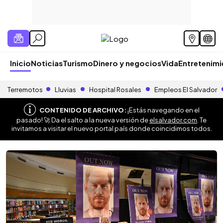
Inicio
Noticias
Turismo
Dinero y negocios
Vida
Entretenim
Terremotos
Lluvias
Hospital Rosales
Empleos El Salvador
CONTENIDO DE ARCHIVO:
¡Estás navegando en el
pasado! 🚀 Da el salto a la nueva versión de
elsalvador.com
. Te
invitamos a visitar el nuevo portal país donde coincidimos todos.