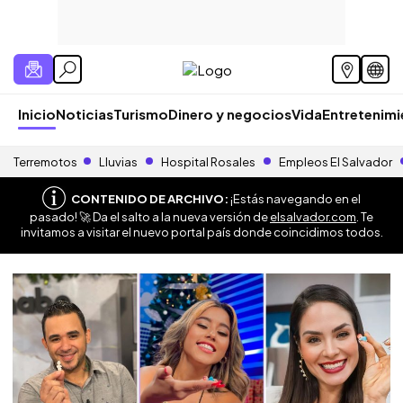
Inicio
Noticias
Turismo
Dinero y negocios
Vida
Entretenim
Terremotos
Lluvias
Hospital Rosales
Empleos El Salvador
CONTENIDO DE ARCHIVO:
¡Estás navegando en el
pasado! 🚀 Da el salto a la nueva versión de
elsalvador.com
. Te
invitamos a visitar el nuevo portal país donde coincidimos todos.