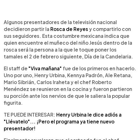
0:00
►
Escuchar artículo
Algunos presentadores de la televisión nacional
decidieron partir la
Rosca de Reyes
y compartirlo con
sus seguidores. Esta costumbre mexicana indica que
quien encuentre el muñeco del niño Jesús dentro de la
rosca será la persona a la que le toque poner los
tamales el 2 de febrero siguiente, Día de la Candelaria.
El staff de
"Viva mañana"
fue de los primeros en hacerlo.
Uno por uno, Henry Urbina, Kennya Padrón, Ale Retana,
Mario Sibrián, Carlos Iraheta y el chef Roberto
Menéndez se reunieron en la cocina y fueron partieron
su porción ante los nervios de que le saliera la popular
figurita.
TE PUEDE INTERESAR:
Henry Urbina le dice adiós a
"Llévatelo"... ¡Pero el programa ya tiene nuevo
presentador!