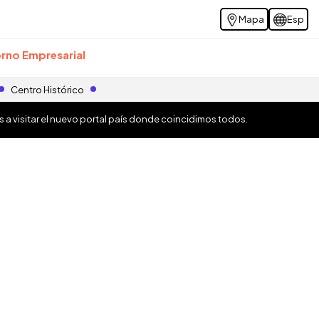
Mapa
Esp
rno Empresarial
Centro Histórico
os a visitar el nuevo portal país donde coincidimos todos.