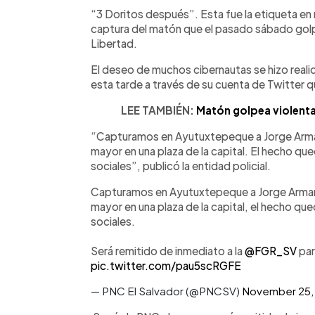
Facebook
Twitter
►
Escuchar artículo
“3 Doritos después”. Esta fue la etiqueta en r
captura del matón que el pasado sábado golp
Libertad.
El deseo de muchos cibernautas se hizo realida
esta tarde a través de su cuenta de Twitter q
LEE TAMBIÉN:
Matón golpea violenta
“Capturamos en Ayutuxtepeque a Jorge Arman
mayor en una plaza de la capital. El hecho q
sociales”, publicó la entidad policial.
Capturamos en Ayutuxtepeque a Jorge Armand
mayor en una plaza de la capital, el hecho q
sociales.
Será remitido de inmediato a la
@FGR_SV
par
pic.twitter.com/pau5scRGFE
— PNC El Salvador (@PNCSV)
November 25,