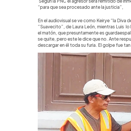
Según la PNC el agresor será remitido de inmed
“para que sea procesado ante la justicia”,
En el audiovisual se ve como Keirye “la Diva 
“Suavecito”, de Laura León, mientras Luis lo
el matón, que presuntamente es guardaespald
se quite, pero este le dice que no. Ante respu
descargar en él toda su furia. El golpe fue ta