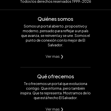
Todos los derechos reservados 1999-2026
Quiénes somos
Somos un portal abierto, propositivo y
moderno, pensado para reflejar a un país
que avanza, se reinventa y se une. Somos el
punto de conexión con lo mejor de El
Salvador.
Ver mas ❯
Qué ofrecemos
Te ofrecemos un portal que evoluciona
contigo. Que informa, pero también
inspira. Que te representa. Mostramos de lo
que está hecho El Salvador.
Ver mas ❯