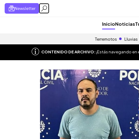
Newsletter
Inicio
Noticias
T
Terremotos
Lluvias
CONTENIDO DE ARCHIVO:
¡Estás navegando en el