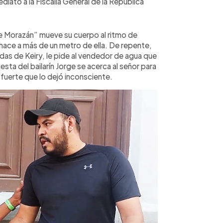
iato a la Fiscalía General de la República
de Morazán” mueve su cuerpo al ritmo de
 hace a más de un metro de ella. De repente,
as de Keiry, le pide al vendedor de agua que
esta del bailarín Jorge se acerca al señor para
n fuerte que lo dejó inconsciente.