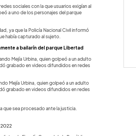
WhatsApp
Copiar link
edes sociales con la que usuarios exigían al
eó a uno de los personajes del parque
d, ya que la Policía Nacional Civil informó
ue había capturado al sujeto.
mente a bailarín del parque Libertad
do Mejía Urbina, quien golpeó a un adulto
uedó grabado en videos difundidos en redes
o Mejía Urbina, quien golpeó a un adulto
uedó grabado en videos difundidos en redes
a que sea procesado ante la justicia.
 2022