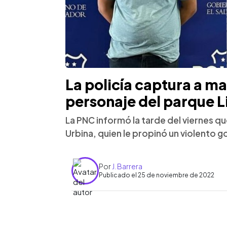
La policía captura a m
personaje del parque L
La PNC informó la tarde del viernes q
Urbina, quien le propinó un violento g
Por
J. Barrera
Publicado el 25 de noviembre de 2022
0:00