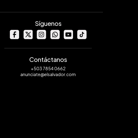
Síguenos
Contáctanos
+503 7854 0662
anunciate@elsalvador.com