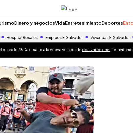
urismo
Dinero y negocios
Vida
Entretenimiento
Deportes
Ento
Hospital Rosales
Empleos El Salvador
Viviendas El Salvador
 pasado! 🚀 Da el salto a la nueva versión de
elsalvador.com
. Te invitam