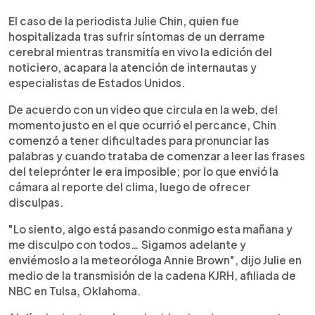
0:00
►
Escuchar artículo
El caso de la periodista Julie Chin, quien fue
hospitalizada tras sufrir síntomas de un derrame
cerebral mientras transmitía en vivo la edición del
noticiero, acapara la atención de internautas y
especialistas de Estados Unidos.
De acuerdo con un video que circula en la web, del
momento justo en el que ocurrió el percance, Chin
comenzó a tener dificultades para pronunciar las
palabras y cuando trataba de comenzar a leer las frases
del teleprónter le era imposible; por lo que envió la
cámara al reporte del clima, luego de ofrecer
disculpas.
"Lo siento, algo está pasando conmigo esta mañana y
me disculpo con todos… Sigamos adelante y
enviémoslo a la meteoróloga Annie Brown", dijo Julie en
medio de la transmisión de la cadena KJRH, afiliada de
NBC en Tulsa, Oklahoma.