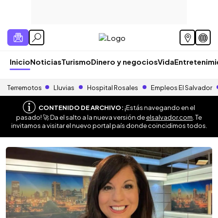
Inicio
Noticias
Turismo
Dinero y negocios
Vida
Entretenim
Terremotos
Lluvias
Hospital Rosales
Empleos El Salvador
CONTENIDO DE ARCHIVO:
¡Estás navegando en el
pasado! 🚀 Da el salto a la nueva versión de
elsalvador.com
. Te
invitamos a visitar el nuevo portal país donde coincidimos todos.