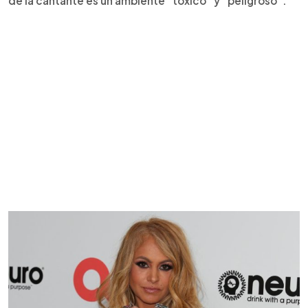
de la cantante es un ambiente “tóxico” y “peligroso”.