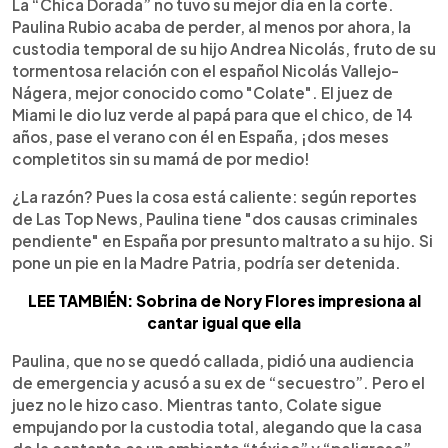
Escuchar artículo
La “Chica Dorada” no tuvo su mejor día en la corte.
Paulina Rubio acaba de perder, al menos por ahora, la
custodia temporal de su hijo Andrea Nicolás, fruto de su
tormentosa relación con el español Nicolás Vallejo-
Nágera, mejor conocido como "Colate". El juez de
Miami le dio luz verde al papá para que el chico, de 14
años, pase el verano con él en España, ¡dos meses
completitos sin su mamá de por medio!
¿La razón? Pues la cosa está caliente: según reportes
de Las Top News, Paulina tiene "dos causas criminales
pendiente" en España por presunto maltrato a su hijo. Si
pone un pie en la Madre Patria, podría ser detenida.
LEE TAMBIÉN: Sobrina de Nory Flores impresiona al
cantar igual que ella
Paulina, que no se quedó callada, pidió una audiencia
de emergencia y acusó a su ex de “secuestro”. Pero el
juez no le hizo caso. Mientras tanto, Colate sigue
empujando por la custodia total, alegando que la casa