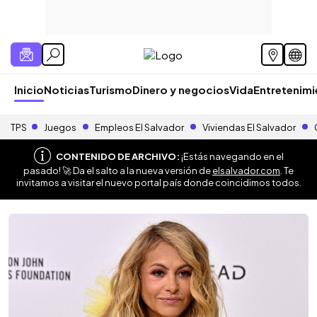
Inicio
Noticias
Turismo
Dinero y negocios
Vida
Entretenim
TPS
Juegos
Empleos El Salvador
Viviendas El Salvador
CONTENIDO DE ARCHIVO:
¡Estás navegando en el
pasado! 🚀 Da el salto a la nueva versión de
elsalvador.com
. Te
invitamos a visitar el nuevo portal país donde coincidimos todos.