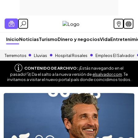
Inicio
Noticias
Turismo
Dinero y negocios
Vida
Entretenim
Terremotos
Lluvias
Hospital Rosales
Empleos El Salvador
CONTENIDO DE ARCHIVO:
¡Estás navegando en el
pasado! 🚀 Da el salto a la nueva versión de
elsalvador.com
. Te
invitamos a visitar el nuevo portal país donde coincidimos todos.