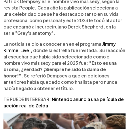
Escuchar artículo
Patrick Dempsey es el hombre vivo más sexy, según la
revista People. Cada año la publicación selecciona a
una celebridad que se ha destacado tanto en su vida
profesional como personal y este 2023 le tocó al actor
que encarnó al neurocirujano Derek Shepherd, en la
serie "Grey's anatomy".
La noticia se dio a conocer en en el programa
Jimmy
Kimmel Live!,
donde la estrella fue invitada. Su reacción
al escuchar que había sido seleccionado como el
hombre vivo más sexy para el 2023 fue:
"Esto es una
broma, ¿verdad? ¡Siempre he sido la dama de
honor!"
. Se referió Dempsey a que en ediciones
anteriores había quedado como finalista pero nunca
había llegado a obtener el título.
TE PUEDE INTERESAR:
Nintendo anuncia una película de
acción real de Zelda