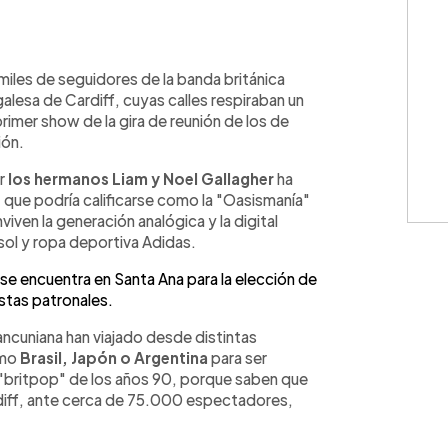
WhatsApp
Copiar link
iles de seguidores de la banda británica
lesa de Cardiff, cuyas calles respiraban un
primer show de la gira de reunión de los de
ión.
or
los hermanos Liam y Noel Gallagher
ha
 que podría calificarse como la "Oasismanía"
iven la generación analógica y la digital
sol y ropa deportiva Adidas.
 se encuentra en Santa Ana para la elección de
iestas patronales.
ncuniana han viajado desde distintas
omo
Brasil, Japón o Argentina
para ser
 "britpop" de los años 90, porque saben que
ardiff, ante cerca de 75.000 espectadores,