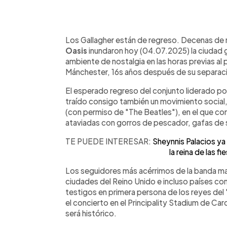
0:00
Facebook
Twitter
►
Escuchar artículo
Los Gallagher están de regreso. Decenas de m
Oasis
inundaron hoy (04.07.2025) la ciudad ga
ambiente de nostalgia en las horas previas al 
Mánchester, 16s años después de su separac
El esperado regreso del conjunto liderado p
traído consigo también un movimiento social,
(con permiso de "The Beatles"), en el que conv
ataviadas con gorros de pescador, gafas de 
TE PUEDE INTERESAR:
Sheynnis Palacios ya
la reina de las f
Los seguidores más acérrimos de la banda ma
ciudades del Reino Unido e incluso países c
testigos en primera persona de los reyes del
el concierto en el Principality Stadium de C
será histórico.