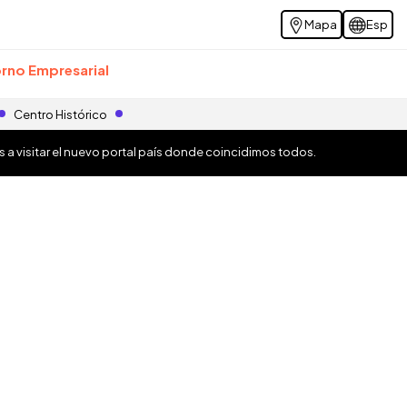
Mapa
Esp
rno Empresarial
Centro Histórico
os a visitar el nuevo portal país donde coincidimos todos.