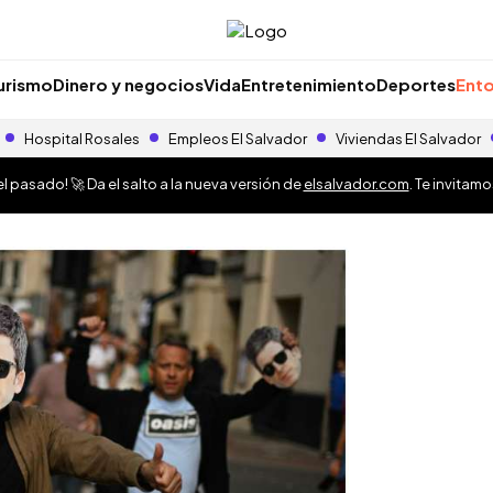
urismo
Dinero y negocios
Vida
Entretenimiento
Deportes
Ento
Hospital Rosales
Empleos El Salvador
Viviendas El Salvador
 pasado! 🚀 Da el salto a la nueva versión de
elsalvador.com
. Te invitam