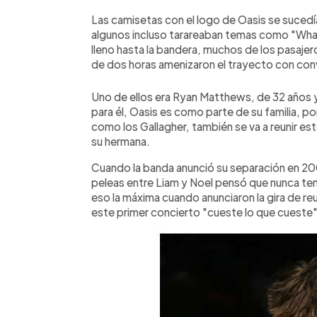
Las camisetas con el logo de Oasis se sucedí
algunos incluso tarareaban temas como "What
lleno hasta la bandera, muchos de los pasajer
de dos horas amenizaron el trayecto con con
Uno de ellos era Ryan Matthews, de 32 años y
para él, Oasis es como parte de su familia, 
como los Gallagher, también se va a reunir est
su hermana.
Cuando la banda anunció su separación en 200
peleas entre Liam y Noel pensó que nunca tend
eso la máxima cuando anunciaron la gira de reu
este primer concierto "cueste lo que cueste"