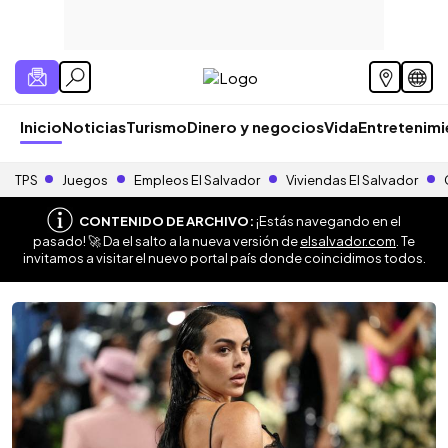
Inicio
Noticias
Turismo
Dinero y negocios
Vida
Entretenim
TPS
Juegos
Empleos El Salvador
Viviendas El Salvador
CONTENIDO DE ARCHIVO:
¡Estás navegando en el
pasado! 🚀 Da el salto a la nueva versión de
elsalvador.com
. Te
invitamos a visitar el nuevo portal país donde coincidimos todos.