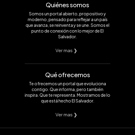
Quiénes somos
Somos un portal abierto, propositivo y
moderno, pensado para reflejar a un país
que avanza, se reinventa y se une. Somos el
punto de conexión con lo mejor de El
Salvador.
Ver mas ❯
Qué ofrecemos
Te ofrecemos un portal que evoluciona
contigo. Que informa, pero también
inspira. Que te representa. Mostramos de lo
que está hecho El Salvador.
Ver mas ❯