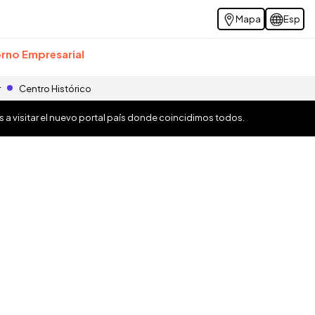
Mapa
Esp
rno Empresarial
r
Centro Histórico
os a visitar el nuevo portal país donde coincidimos todos.