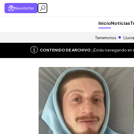
Newsletter
Inicio
Noticias
T
Terremotos
Lluvi
CONTENIDO DE ARCHIVO:
¡Estás navegando en el