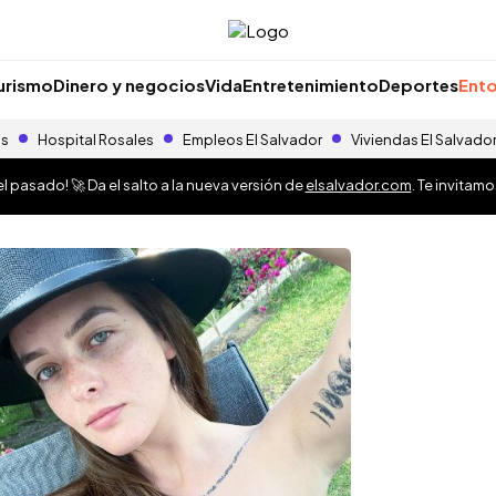
urismo
Dinero y negocios
Vida
Entretenimiento
Deportes
Ento
as
Hospital Rosales
Empleos El Salvador
Viviendas El Salvado
 pasado! 🚀 Da el salto a la nueva versión de
elsalvador.com
. Te invitam