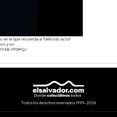
en el que recuerda al fallecido actor
ivo y no
/CfY4B-FPB9Q/
Todos los derechos reservados 1999-2026