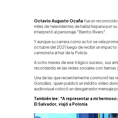
0:00
Facebook
Twitter
►
Escuchar artículo
Octavio Augusto Ocaña
fue un reconocido
miles de televidentes de habla hispana por su p
interpretó al personaje "Benito Rivers".
Y aunque su carrera como actor se veía prome
octubre del 2021 luego de recibir un impacto 
camioneta al huir de la Policía.
A ocho meses de ese trágico suceso, sus amig
recordando en las redes sociales con tiernas
Una de las que recientemente conmovió las red
González, quien publicó un inédito video dond
audiovisual colocó un desgarrador mensaje par
También lee: "A representar a mi hermoso 
El Salvador, viajó a Polonia