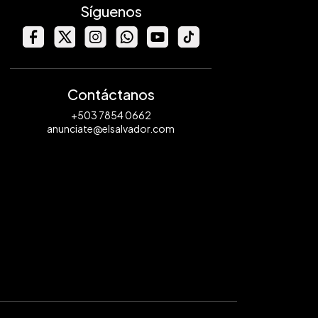
Síguenos
Contáctanos
+503 7854 0662
anunciate@elsalvador.com