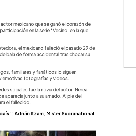
WhatsApp
Copiar link
 actor mexicano que se ganó el corazón de
articipación en la serie "Vecino, en la que
tedora, el mexicano falleció el pasado 29 de
de bala de forma accidental tras chocar su
os, familiares y fanáticos lo siguen
 y emotivas fotografías y videos.
es sociales fue la novia del actor, Nerea
e aparecía junto a su amado. Al pie del
a el fallecido.
país": Adrián Itzam, Mister Supranational