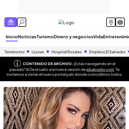
Inicio
Noticias
Turismo
Dinero y negocios
Vida
Entretenim
Terremotos
Lluvias
Hospital Rosales
Empleos El Salvador
CONTENIDO DE ARCHIVO:
¡Estás navegando en el
pasado! 🚀 Da el salto a la nueva versión de
elsalvador.com
. Te
invitamos a visitar el nuevo portal país donde coincidimos todos.