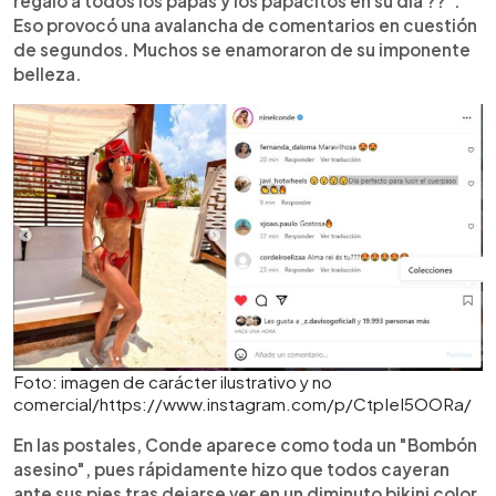
regalo a todos los papás y los papacitos en su día ??".
Eso provocó una avalancha de comentarios en cuestión
de segundos. Muchos se enamoraron de su imponente
belleza.
Foto: imagen de carácter ilustrativo y no
comercial/https://www.instagram.com/p/CtpIeI5OORa/
En las postales, Conde aparece como toda un "Bombón
asesino", pues rápidamente hizo que todos cayeran
ante sus pies tras dejarse ver en un diminuto bikini color