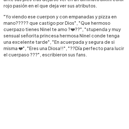
rojo pasión en el que deja ver sus atributos.
"Yo viendo ese cuerpon y con empanadas y pizza en
mano????? que castigo por Dios", "Que hermoso
cuerpazo tienes Ninel te amo ?❤️??", "stupenda y muy
sensual señorita princesa hermosa Ninel conde tenga
una excelente tarde", "En acuerpada y segura de si
misma ❤️", "Eres una Diosa!!", "??Día perfecto para lucir
el cuerpaso ???", escribieron sus fans.