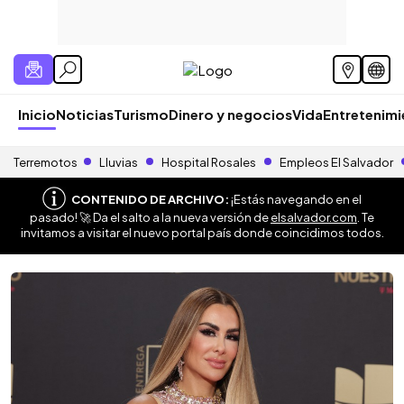
Inicio
Noticias
Turismo
Dinero y negocios
Vida
Entretenim
Terremotos
Lluvias
Hospital Rosales
Empleos El Salvador
CONTENIDO DE ARCHIVO:
¡Estás navegando en el
pasado! 🚀 Da el salto a la nueva versión de
elsalvador.com
. Te
invitamos a visitar el nuevo portal país donde coincidimos todos.