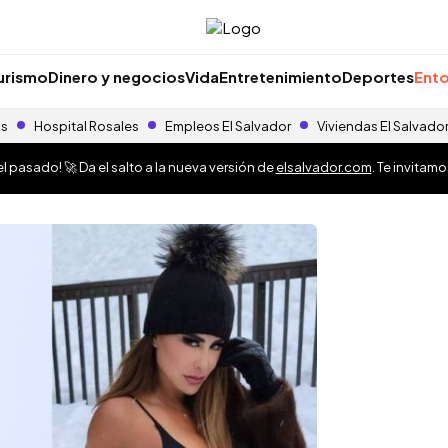
urismo
Dinero y negocios
Vida
Entretenimiento
Deportes
Ento
as
Hospital Rosales
Empleos El Salvador
Viviendas El Salvado
 pasado! 🚀 Da el salto a la nueva versión de
elsalvador.com
. Te invitam