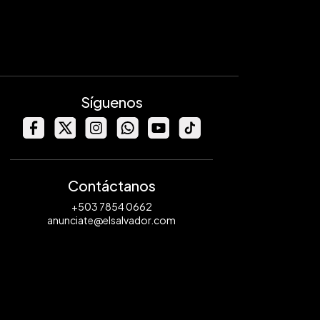
Síguenos
Contáctanos
+503 7854 0662
anunciate@elsalvador.com