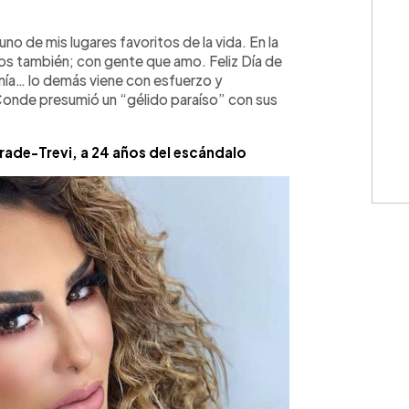
WhatsApp
Copiar link
o de mis lugares favoritos de la vida. En la
os también; con gente que amo. Feliz Día de
ía… lo demás viene con esfuerzo y
 Conde presumió un “gélido paraíso” con sus
ndrade-Trevi, a 24 años del escándalo