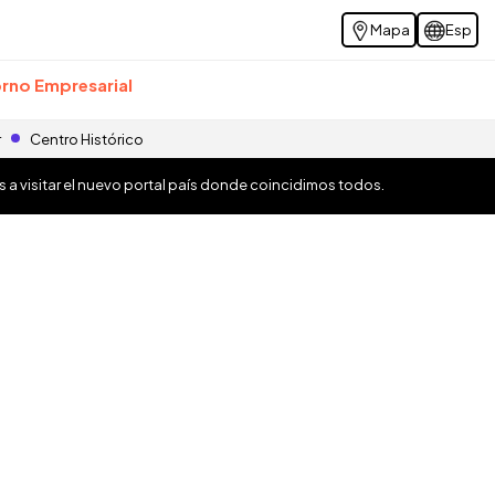
Mapa
Esp
rno Empresarial
r
Centro Histórico
os a visitar el nuevo portal país donde coincidimos todos.