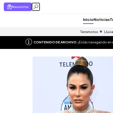
Newsletter
Inicio
Noticias
T
Terremotos
Lluvi
CONTENIDO DE ARCHIVO:
¡Estás navegando en el