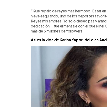
0:00
Facebook
Twitter
►
Escuchar artículo
“Que regalo de reyes más hermoso. Estar en un
nieve esquiando, uno de los deportes favorit
Reyes mis amores. Yo solo deseo paz y armon
dedicación”, fue el mensaje con el que Ninel
más de 5 millones de followers.
Así es la vida de Karina Yapor, del clan A