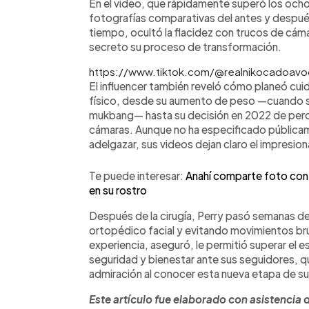
En el video, que rápidamente superó los ocho
fotografías comparativas del antes y después
tiempo, ocultó la flacidez con trucos de cám
secreto su proceso de transformación.
https://www.tiktok.com/@realnikocadoav
El influencer también reveló cómo planeó c
físico, desde su aumento de peso —cuando s
mukbang— hasta su decisión en 2022 de perde
cámaras. Aunque no ha especificado públicam
adelgazar, sus videos dejan claro el impresion
Te puede interesar:
Anahí comparte foto con 
en su rostro
Después de la cirugía, Perry pasó semanas d
ortopédico facial y evitando movimientos bru
experiencia, aseguró, le permitió superar el
seguridad y bienestar ante sus seguidores, q
admiración al conocer esta nueva etapa de su
Este artículo fue elaborado con asistencia d