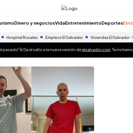
urismo
Dinero y negocios
Vida
Entretenimiento
Deportes
Ento
Hospital Rosales
Empleos El Salvador
Viviendas El Salvador
 pasado! 🚀 Da el salto a la nueva versión de
elsalvador.com
. Te invitam