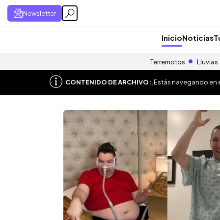
Newsletter
Inicio
Noticias
T
Terremotos
Lluvias
CONTENIDO DE ARCHIVO:
¡Estás navegando en el