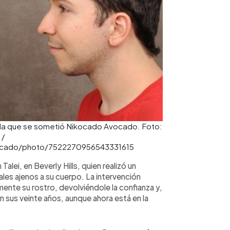
 a la que se sometió Nikocado Avocado. Foto:
 /
vocado/photo/7522270956543331615
Talei, en Beverly Hills, quien realizó un
ales ajenos a su cuerpo. La intervención
mente su rostro, devolviéndole la confianza y,
 sus veinte años, aunque ahora está en la