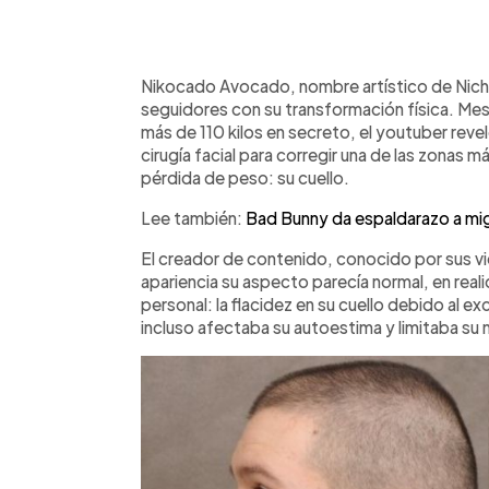
0:00
Facebook
Twitter
►
Escuchar artículo
Nikocado Avocado, nombre artístico de Nicho
seguidores con su transformación física. Me
más de 110 kilos en secreto, el youtuber reve
cirugía facial para corregir una de las zonas 
pérdida de peso: su cuello.
Lee también:
Bad Bunny da espaldarazo a mi
El creador de contenido, conocido por sus v
apariencia su aspecto parecía normal, en re
personal: la flacidez en su cuello debido al e
incluso afectaba su autoestima y limitaba su 