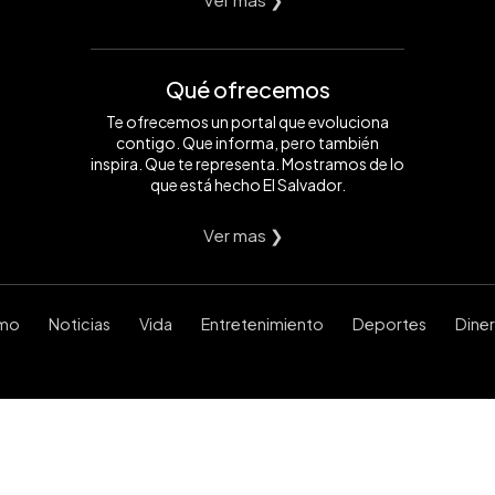
Qué ofrecemos
Te ofrecemos un portal que evoluciona
contigo. Que informa, pero también
inspira. Que te representa. Mostramos de lo
que está hecho El Salvador.
Ver mas ❯
smo
Noticias
Vida
Entretenimiento
Deportes
Dine