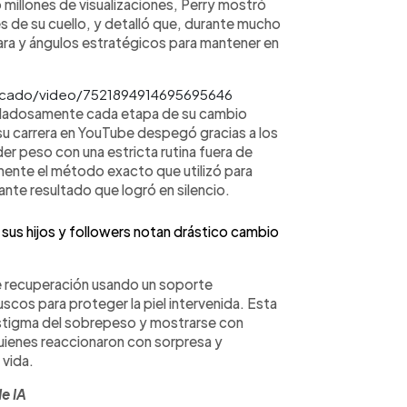
 millones de visualizaciones, Perry mostró
 de su cuello, y detalló que, durante mucho
ara y ángulos estratégicos para mantener en
ocado/video/7521894914695695646
uidadosamente cada etapa de su cambio
u carrera en YouTube despegó gracias a los
r peso con una estricta rutina fuera de
ente el método exacto que utilizó para
ante resultado que logró en silencio.
sus hijos y followers notan drástico cambio
e recuperación usando un soporte
scos para proteger la piel intervenida. Esta
 estigma del sobrepeso y mostrarse con
uienes reaccionaron con sorpresa y
 vida.
e IA