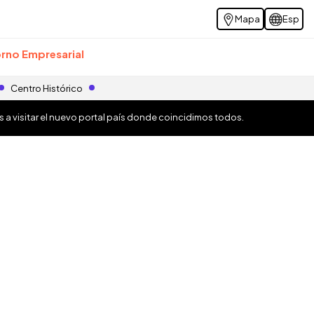
Mapa
Esp
rno Empresarial
Centro Histórico
os a visitar el nuevo portal país donde coincidimos todos.