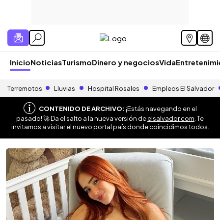
Inicio
Noticias
Turismo
Dinero y negocios
Vida
Entretenim
Terremotos
Lluvias
Hospital Rosales
Empleos El Salvador
CONTENIDO DE ARCHIVO:
¡Estás navegando en el
pasado! 🚀 Da el salto a la nueva versión de
elsalvador.com
. Te
invitamos a visitar el nuevo portal país donde coincidimos todos.