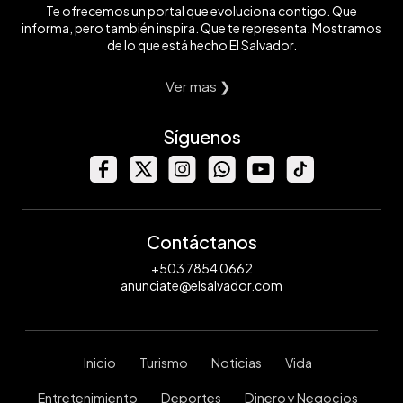
Te ofrecemos un portal que evoluciona contigo. Que
informa, pero también inspira. Que te representa. Mostramos
de lo que está hecho El Salvador.
Ver mas ❯
Síguenos
Contáctanos
+503 7854 0662
anunciate@elsalvador.com
Inicio
Turismo
Noticias
Vida
Entretenimiento
Deportes
Dinero y Negocios