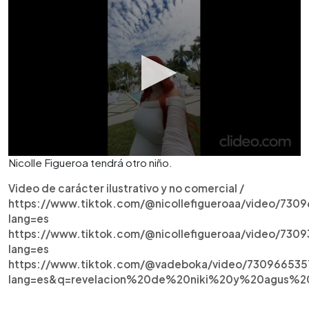
Nicolle Figueroa tendrá otro niño.
Video de carácter ilustrativo y no comercial /
https://www.tiktok.com/@nicollefigueroaa/video/73
lang=es
https://www.tiktok.com/@nicollefigueroaa/video/730
lang=es
https://www.tiktok.com/@vadeboka/video/73096653
lang=es&q=revelacion%20de%20niki%20y%20agus%2