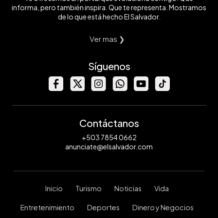
informa, pero también inspira. Que te representa. Mostramos
de lo que está hecho El Salvador.
Ver mas ❯
Síguenos
Contáctanos
+503 7854 0662
anunciate@elsalvador.com
Inicio
Turismo
Noticias
Vida
Entretenimiento
Deportes
Dinero y Negocios