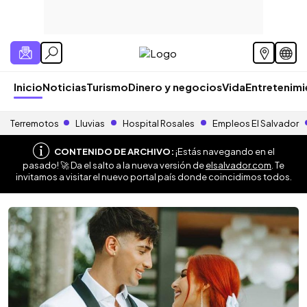
Inicio
Noticias
Turismo
Dinero y negocios
Vida
Entretenim
Terremotos
Lluvias
Hospital Rosales
Empleos El Salvador
CONTENIDO DE ARCHIVO:
¡Estás navegando en el
pasado! 🚀 Da el salto a la nueva versión de
elsalvador.com
. Te
invitamos a visitar el nuevo portal país donde coincidimos todos.