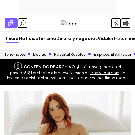
Inicio
Noticias
Turismo
Dinero y negocios
Vida
Entretenim
Terremotos
Lluvias
Hospital Rosales
Empleos El Salvador
CONTENIDO DE ARCHIVO:
¡Estás navegando en el
pasado! 🚀 Da el salto a la nueva versión de
elsalvador.com
. Te
invitamos a visitar el nuevo portal país donde coincidimos todos.