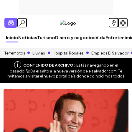
Inicio
Noticias
Turismo
Dinero y negocios
Vida
Entretenim
Terremotos
Lluvias
Hospital Rosales
Empleos El Salvador
CONTENIDO DE ARCHIVO:
¡Estás navegando en el
pasado! 🚀 Da el salto a la nueva versión de
elsalvador.com
. Te
invitamos a visitar el nuevo portal país donde coincidimos todos.