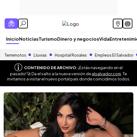
Inicio
Noticias
Turismo
Dinero y negocios
Vida
Entretenim
Terremotos
Lluvias
Hospital Rosales
Empleos El Salvador
CONTENIDO DE ARCHIVO:
¡Estás navegando en el
pasado! 🚀 Da el salto a la nueva versión de
elsalvador.com
. Te
invitamos a visitar el nuevo portal país donde coincidimos todos.