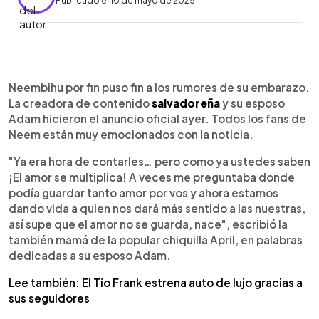
Publicado el 10 de mayo de 2025
0:00
►
Escuchar artículo
Neembihu por fin puso fin a los rumores de su embarazo.
La creadora de contenido
salvadoreña
y su esposo
Adam hicieron el anuncio oficial ayer. Todos los fans de
Neem están muy emocionados con la noticia.
"Ya era hora de contarles… pero como ya ustedes saben
¡El amor se multiplica! A veces me preguntaba donde
podía guardar tanto amor por vos y ahora estamos
dando vida a quien nos dará más sentido a las nuestras,
así supe que el amor no se guarda, nace", escribió la
también mamá de la popular chiquilla April, en palabras
dedicadas a su esposo Adam.
Lee también: El Tío Frank estrena auto de lujo gracias a
sus seguidores