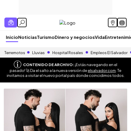
Inicio
Noticias
Turismo
Dinero y negocios
Vida
Entretenim
Terremotos
Lluvias
Hospital Rosales
Empleos El Salvador
CONTENIDO DE ARCHIVO:
¡Estás navegando en el
pasado! 🚀 Da el salto a la nueva versión de
elsalvador.com
. Te
invitamos a visitar el nuevo portal país donde coincidimos todos.