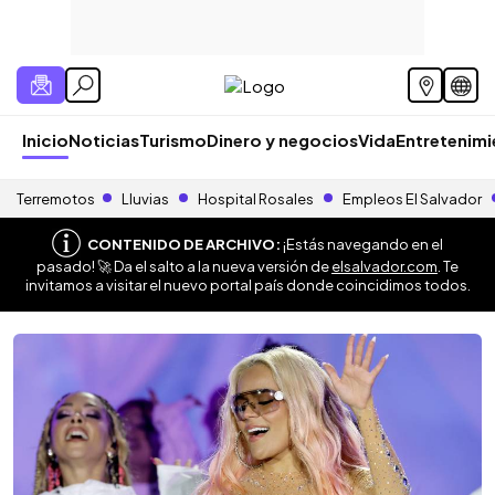
Inicio
Noticias
Turismo
Dinero y negocios
Vida
Entretenim
Terremotos
Lluvias
Hospital Rosales
Empleos El Salvador
CONTENIDO DE ARCHIVO:
¡Estás navegando en el
pasado! 🚀 Da el salto a la nueva versión de
elsalvador.com
. Te
invitamos a visitar el nuevo portal país donde coincidimos todos.