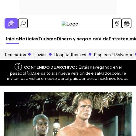
Inicio
Noticias
Turismo
Dinero y negocios
Vida
Entretenim
Terremotos
Lluvias
Hospital Rosales
Empleos El Salvador
CONTENIDO DE ARCHIVO:
¡Estás navegando en el
pasado! 🚀 Da el salto a la nueva versión de
elsalvador.com
. Te
invitamos a visitar el nuevo portal país donde coincidimos todos.