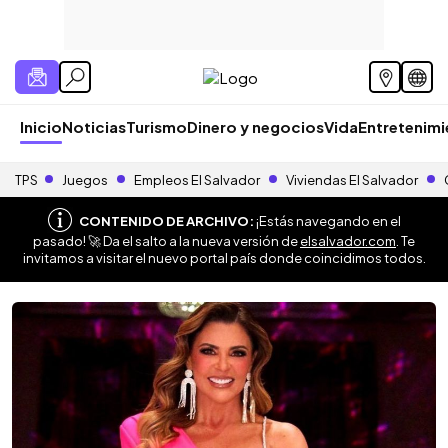
Inicio
Noticias
Turismo
Dinero y negocios
Vida
Entretenim
TPS
Juegos
Empleos El Salvador
Viviendas El Salvador
CONTENIDO DE ARCHIVO:
¡Estás navegando en el
pasado! 🚀 Da el salto a la nueva versión de
elsalvador.com
. Te
invitamos a visitar el nuevo portal país donde coincidimos todos.