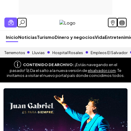
Inicio
Noticias
Turismo
Dinero y negocios
Vida
Entretenim
Terremotos
Lluvias
Hospital Rosales
Empleos El Salvador
CONTENIDO DE ARCHIVO:
¡Estás navegando en el
pasado! 🚀 Da el salto a la nueva versión de
elsalvador.com
. Te
invitamos a visitar el nuevo portal país donde coincidimos todos.