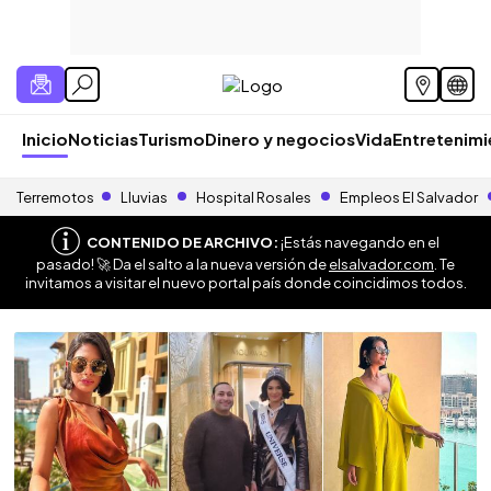
Inicio
Noticias
Turismo
Dinero y negocios
Vida
Entretenim
Terremotos
Lluvias
Hospital Rosales
Empleos El Salvador
CONTENIDO DE ARCHIVO:
¡Estás navegando en el
pasado! 🚀 Da el salto a la nueva versión de
elsalvador.com
. Te
invitamos a visitar el nuevo portal país donde coincidimos todos.