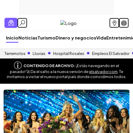
Inicio
Noticias
Turismo
Dinero y negocios
Vida
Entretenim
Terremotos
Lluvias
Hospital Rosales
Empleos El Salvador
CONTENIDO DE ARCHIVO:
¡Estás navegando en el
pasado! 🚀 Da el salto a la nueva versión de
elsalvador.com
. Te
invitamos a visitar el nuevo portal país donde coincidimos todos.