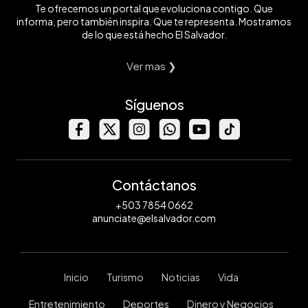
Te ofrecemos un portal que evoluciona contigo. Que
informa, pero también inspira. Que te representa. Mostramos
de lo que está hecho El Salvador.
Ver mas ❯
Síguenos
Contáctanos
+503 7854 0662
anunciate@elsalvador.com
Inicio
Turismo
Noticias
Vida
Entretenimiento
Deportes
Dinero y Negocios