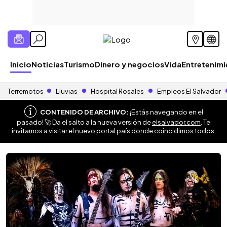
Inicio
Noticias
Turismo
Dinero y negocios
Vida
Entretenim
Terremotos
Lluvias
Hospital Rosales
Empleos El Salvador
CONTENIDO DE ARCHIVO:
¡Estás navegando en el
pasado! 🚀 Da el salto a la nueva versión de
elsalvador.com
. Te
invitamos a visitar el nuevo portal país donde coincidimos todos.