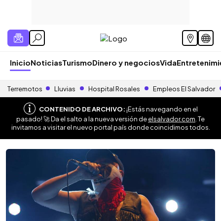
Inicio
Noticias
Turismo
Dinero y negocios
Vida
Entretenim
Terremotos
Lluvias
Hospital Rosales
Empleos El Salvador
CONTENIDO DE ARCHIVO:
¡Estás navegando en el
pasado! 🚀 Da el salto a la nueva versión de
elsalvador.com
. Te
invitamos a visitar el nuevo portal país donde coincidimos todos.