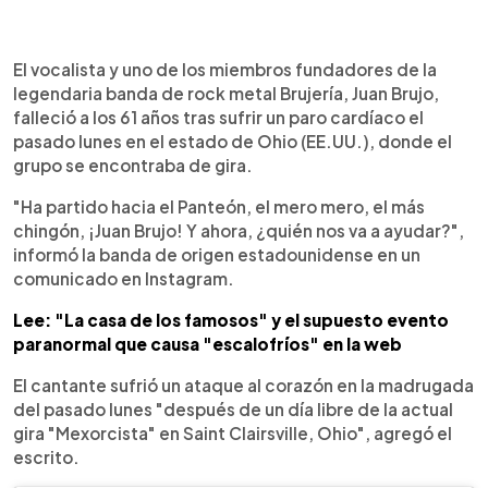
0:00
►
Escuchar artículo
El vocalista y uno de los miembros fundadores de la
legendaria banda de rock metal Brujería, Juan Brujo,
falleció a los 61 años tras sufrir un paro cardíaco el
pasado lunes en el estado de Ohio (EE.UU.), donde el
grupo se encontraba de gira.
"Ha partido hacia el Panteón, el mero mero, el más
chingón, ¡Juan Brujo! Y ahora, ¿quién nos va a ayudar?",
informó la banda de origen estadounidense en un
comunicado en Instagram.
Lee: "La casa de los famosos" y el supuesto evento
paranormal que causa "escalofríos" en la web
El cantante sufrió un ataque al corazón en la madrugada
del pasado lunes "después de un día libre de la actual
gira "Mexorcista" en Saint Clairsville, Ohio", agregó el
escrito.