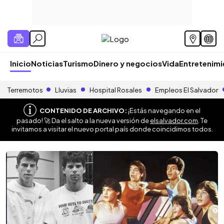
Inicio
Noticias
Turismo
Dinero y negocios
Vida
Entretenim
Terremotos
Lluvias
Hospital Rosales
Empleos El Salvador
CONTENIDO DE ARCHIVO:
¡Estás navegando en el
pasado! 🚀 Da el salto a la nueva versión de
elsalvador.com
. Te
invitamos a visitar el nuevo portal país donde coincidimos todos.