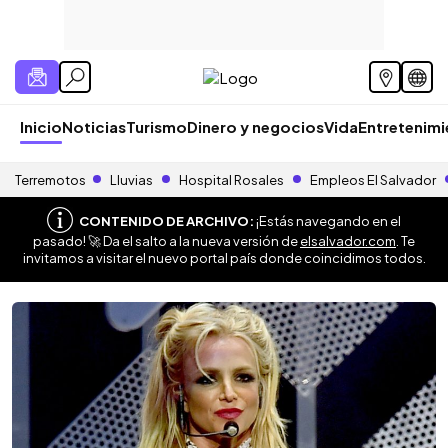
Inicio
Noticias
Turismo
Dinero y negocios
Vida
Entretenim
Terremotos
Lluvias
Hospital Rosales
Empleos El Salvador
CONTENIDO DE ARCHIVO:
¡Estás navegando en el
pasado! 🚀 Da el salto a la nueva versión de
elsalvador.com
. Te
invitamos a visitar el nuevo portal país donde coincidimos todos.