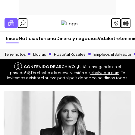
Inicio
Noticias
Turismo
Dinero y negocios
Vida
Entretenim
Terremotos
Lluvias
Hospital Rosales
Empleos El Salvador
CONTENIDO DE ARCHIVO:
¡Estás navegando en el
pasado! 🚀 Da el salto a la nueva versión de
elsalvador.com
. Te
invitamos a visitar el nuevo portal país donde coincidimos todos.