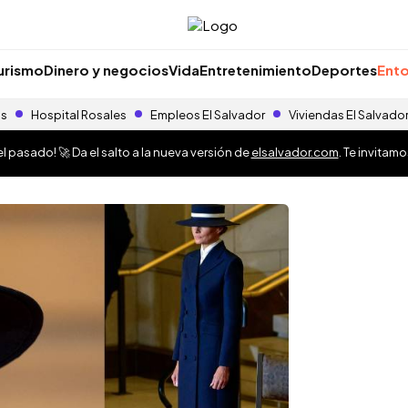
urismo
Dinero y negocios
Vida
Entretenimiento
Deportes
Ento
as
Hospital Rosales
Empleos El Salvador
Viviendas El Salvado
 pasado! 🚀 Da el salto a la nueva versión de
elsalvador.com
. Te invitam