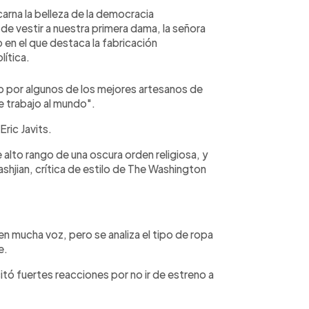
carna la belleza de la democracia
e vestir a nuestra primera dama, la señora
 en el que destaca la fabricación
lítica.
o por algunos de los mejores artesanos de
 trabajo al mundo".
ric Javits.
 alto rango de una oscura orden religiosa, y
ashjian, crítica de estilo de The Washington
 mucha voz, pero se analiza el tipo de ropa
e.
itó fuertes reacciones por no ir de estreno a