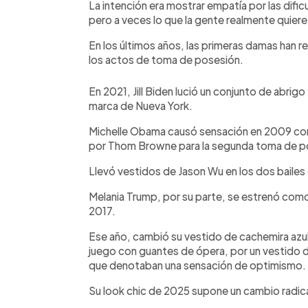
La intención era mostrar empatía por las dif
pero a veces lo que la gente realmente quiere
En los últimos años, las primeras damas han 
los actos de toma de posesión.
En 2021, Jill Biden lució un conjunto de abrig
marca de Nueva York.
Michelle Obama causó sensación en 2009 con 
por Thom Browne para la segunda toma de po
Llevó vestidos de Jason Wu en los dos bailes 
Melania Trump, por su parte, se estrenó com
2017.
Ese año, cambió su vestido de cachemira azul
juego con guantes de ópera, por un vestido 
que denotaban una sensación de optimismo.
Su look chic de 2025 supone un cambio radic