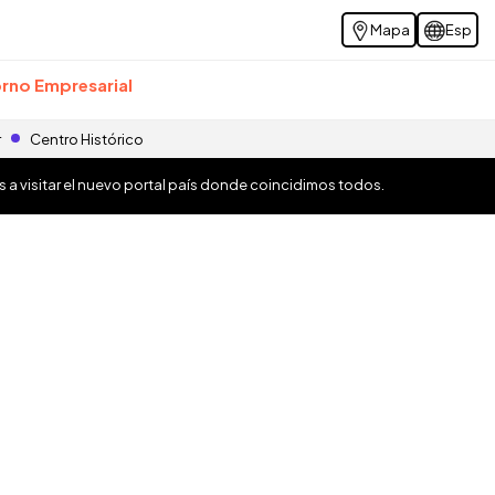
Mapa
Esp
rno Empresarial
r
Centro Histórico
os a visitar el nuevo portal país donde coincidimos todos.