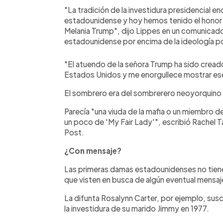
"La tradición de la investidura presidencial en
estadounidense y hoy hemos tenido el honor d
Melania Trump", dijo Lippes en un comunicado
estadounidense por encima de la ideología po
"El atuendo de la señora Trump ha sido cread
Estados Unidos y me enorgullece mostrar ese
El sombrero era del sombrerero neoyorquino E
Parecía "una viuda de la mafia o un miembro de
un poco de 'My Fair Lady'", escribió Rachel T
Post.
¿Con mensaje?
Las primeras damas estadounidenses no tienen
que visten en busca de algún eventual mensaj
La difunta Rosalynn Carter, por ejemplo, susc
la investidura de su marido Jimmy en 1977.