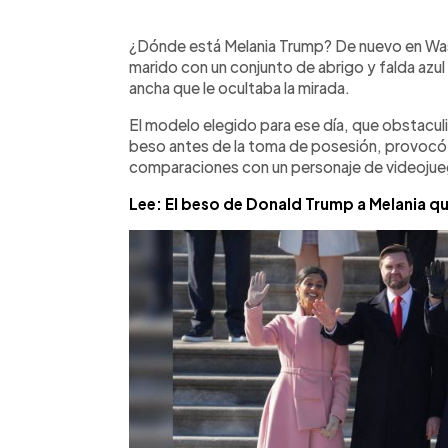
0:00
Facebook
Twitter
►
Escuchar artículo
¿Dónde está Melania Trump? De nuevo en Wash
marido con un conjunto de abrigo y falda azu
ancha que le ocultaba la mirada.
El modelo elegido para ese día, que obstaculi
beso antes de la toma de posesión, provocó b
comparaciones con un personaje de videojue
Lee: El beso de Donald Trump a Melania que