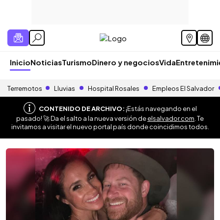
Inicio
Noticias
Turismo
Dinero y negocios
Vida
Entretenim
Terremotos
Lluvias
Hospital Rosales
Empleos El Salvador
CONTENIDO DE ARCHIVO:
¡Estás navegando en el
pasado! 🚀 Da el salto a la nueva versión de
elsalvador.com
. Te
invitamos a visitar el nuevo portal país donde coincidimos todos.