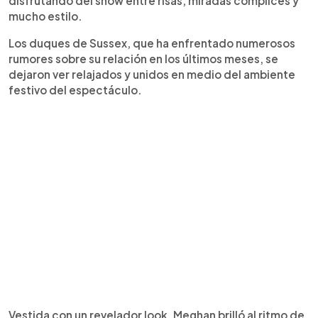
disfrutando del show entre risas, miradas cómplices y
mucho estilo.
Los duques de Sussex, que ha enfrentado numerosos
rumores sobre su relación en los últimos meses, se
dejaron ver relajados y unidos en medio del ambiente
festivo del espectáculo.
Vestida con un revelador look, Meghan brilló al ritmo de