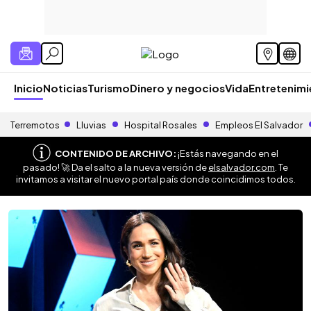
Inicio
Noticias
Turismo
Dinero y negocios
Vida
Entretenim
Terremotos
Lluvias
Hospital Rosales
Empleos El Salvador
CONTENIDO DE ARCHIVO:
¡Estás navegando en el
pasado! 🚀 Da el salto a la nueva versión de
elsalvador.com
. Te
invitamos a visitar el nuevo portal país donde coincidimos todos.