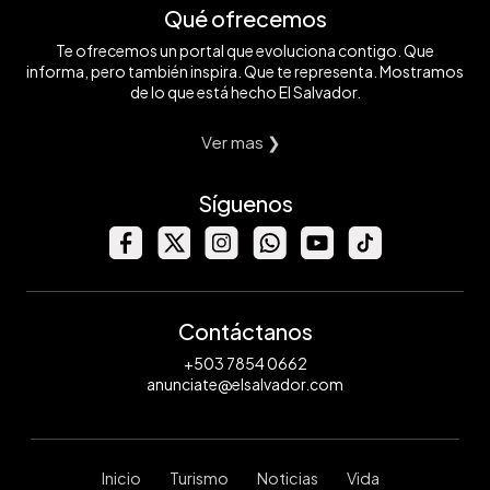
Qué ofrecemos
Te ofrecemos un portal que evoluciona contigo. Que
informa, pero también inspira. Que te representa. Mostramos
de lo que está hecho El Salvador.
Ver mas ❯
Síguenos
Contáctanos
+503 7854 0662
anunciate@elsalvador.com
Inicio
Turismo
Noticias
Vida