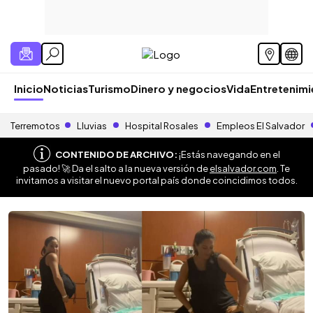
Inicio
Noticias
Turismo
Dinero y negocios
Vida
Entretenim
Terremotos
Lluvias
Hospital Rosales
Empleos El Salvador
CONTENIDO DE ARCHIVO:
¡Estás navegando en el
pasado! 🚀 Da el salto a la nueva versión de
elsalvador.com
. Te
invitamos a visitar el nuevo portal país donde coincidimos todos.