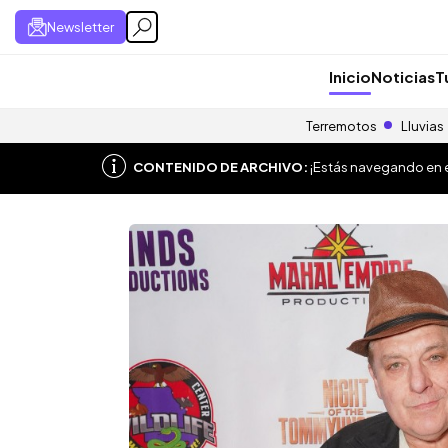
Newsletter
Inicio
Noticias
T
Terremotos
Lluvias
CONTENIDO DE ARCHIVO:
¡Estás navegando en el