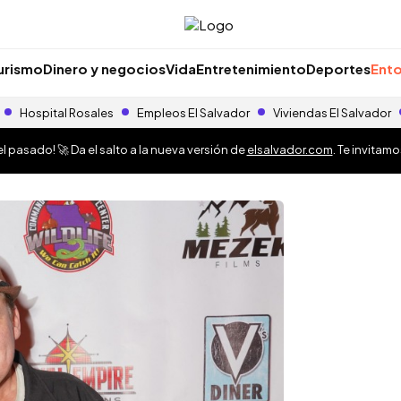
urismo
Dinero y negocios
Vida
Entretenimiento
Deportes
Ento
Hospital Rosales
Empleos El Salvador
Viviendas El Salvador
 pasado! 🚀 Da el salto a la nueva versión de
elsalvador.com
. Te invitam