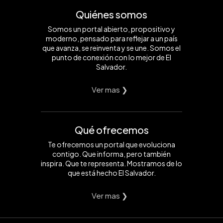
Quiénes somos
Somos un portal abierto, propositivo y
moderno, pensado para reflejar a un país
que avanza, se reinventa y se une. Somos el
punto de conexión con lo mejor de El
Salvador.
Ver mas ❯
Qué ofrecemos
Te ofrecemos un portal que evoluciona
contigo. Que informa, pero también
inspira. Que te representa. Mostramos de lo
que está hecho El Salvador.
Ver mas ❯