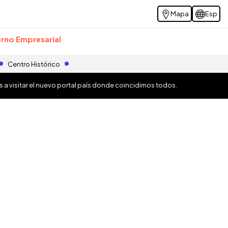
Mapa
Esp
rno Empresarial
Centro Histórico
os a visitar el nuevo portal país donde coincidimos todos.