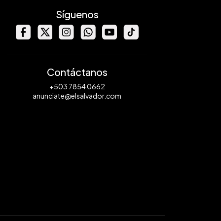
Síguenos
Contáctanos
+503 7854 0662
anunciate@elsalvador.com