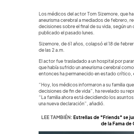
0:00
Facebook
Twitter
►
Escuchar artículo
Los médicos del actor Tom Sizemore, que ha
aneurisma cerebral a mediados de febrero, r
decisiones sobre el final de su vida, según u
publicado el pasado lunes.
Sizemore, de 61 años, colapsó el 18 de febre
de las 2 a.m.
El actor fue trasladado a un hospital por p
que había sufrido un aneurisma cerebral como
entonces ha permanecido en estado crítico, 
“Hoy, los médicos informaron a su familia q
decisiones de fin de vida”, ha revelado su r
“La familia ahora está decidiendo los asuntos d
una nueva declaración”, añadió.
LEE TAMBIÉN:
Estrellas de "Friends" se j
de la Fama de