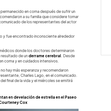
WhatsApp
Copiar link
 permanecido en coma después de sufrir un
ecomendaron a su familia que considere tomar
n comunicado de los representantes del actor
ro y fue encontrado inconsciente alrededor
aramédicos donde los doctores determinaron
 resultado de un
derrame cerebral
. Desde
en coma y en cuidados intensivos.
ue no hay más esperanza y recomendaron
epresentante, Charles Lago, en el comunicado.
el final de la vida y el miércoles se emitirá
untan en develación de estrella en el Paseo
 Courteney Cox