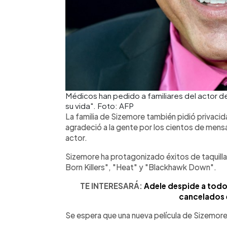
Médicos han pedido a familiares del actor de
su vida". Foto: AFP
La familia de Sizemore también pidió privaci
agradeció a la gente por los cientos de mens
actor.
Sizemore ha protagonizado éxitos de taquill
Born Killers", "Heat" y "Blackhawk Down".
TE INTERESARÁ:
Adele despide a todo
cancelados 
Se espera que una nueva película de Sizemore