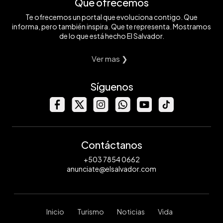
Qué ofrecemos
Te ofrecemos un portal que evoluciona contigo. Que
informa, pero también inspira. Que te representa. Mostramos
de lo que está hecho El Salvador.
Ver mas ❯
Síguenos
Contáctanos
+503 7854 0662
anunciate@elsalvador.com
Inicio
Turismo
Noticias
Vida