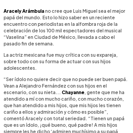
0:00
►
Escuchar artículo
Aracely Arámbula
no cree que Luis Miguel sea el mejor
papá del mundo. Esto lo hizo saber en un reciente
encuentro con periodistas en la alfombra roja de la
celebración de los 100 mil espectadores del musical
“Vaselina” en Ciudad de México, llevada a cabo el
pasado fin de semana.
La actriz mexicana fue muy crítica con su expareja,
sobre todo con su forma de actuar con sus hijos
adolescentes.
“Ser ídolo no quiere decir que no puede ser buen papá.
Vean a Alejandro Fernández con sus hijos en el
escenario, con su nieta...
Chayanne
, gente que me ha
atendido a mí con mucho cariño, con mucho corazón,
que han atendido a mis hijos, que mis hijos les tienen
cariño a ellos y admiración y cómo es posible”,
comentó Aracely con total seriedad. “Tienen un papá
que es un ídolo, ¡qué bueno, qué padre! A mis hijos
siempre les he dicho ‘admiren muchísimo a su papá