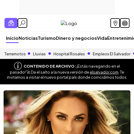
Inicio
Noticias
Turismo
Dinero y negocios
Vida
Entretenim
Terremotos
Lluvias
Hospital Rosales
Empleos El Salvador
CONTENIDO DE ARCHIVO:
¡Estás navegando en el
pasado! 🚀 Da el salto a la nueva versión de
elsalvador.com
. Te
invitamos a visitar el nuevo portal país donde coincidimos todos.