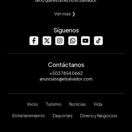
de lo que está hecho El Salvador.
Ver mas ❯
Síguenos
Contáctanos
+503 7854 0662
anunciate@elsalvador.com
Inicio
Turismo
Noticias
Vida
Entretenimiento
Deportes
Dinero y Negocios