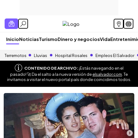
Inicio
Noticias
Turismo
Dinero y negocios
Vida
Entretenim
Terremotos
Lluvias
Hospital Rosales
Empleos El Salvador
CONTENIDO DE ARCHIVO:
¡Estás navegando en el
pasado! 🚀 Da el salto a la nueva versión de
elsalvador.com
. Te
invitamos a visitar el nuevo portal país donde coincidimos todos.