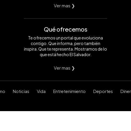
Ver mas ❯
Qué ofrecemos
Te ofrecemos un portal que evoluciona
contigo. Que informa, pero también
inspira. Que te representa. Mostramos de lo
que está hecho El Salvador.
Ver mas ❯
smo
Noticias
Vida
Entretenimiento
Deportes
Dine