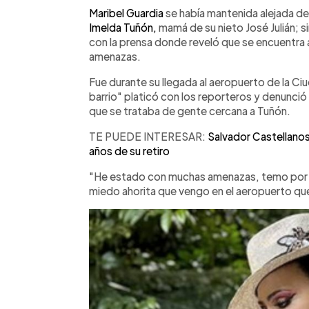
►
Escuchar artículo
Maribel Guardia
se había mantenida alejada de 
Imelda Tuñón,
mamá de su nieto José Julián; s
con la prensa donde reveló que se encuentra 
amenazas.
Fue durante su llegada al aeropuerto de la Ciu
barrio" platicó con los reporteros y denunci
que se trataba de gente cercana a Tuñón.
TE PUEDE INTERESAR:
Salvador Castellanos 
años de su retiro
"He estado con muchas amenazas, temo por mi
miedo ahorita que vengo en el aeropuerto que