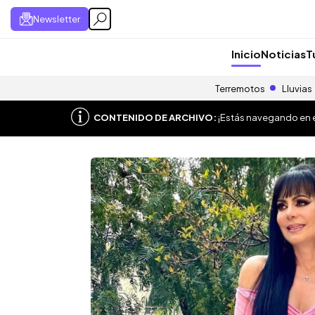
Newsletter
Inicio
Noticias
T
Terremotos
Lluvias
CONTENIDO DE ARCHIVO:
¡Estás navegando en el