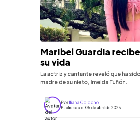
Maribel Guardia recib
su vida
La actriz y cantante reveló que ha sid
madre de su nieto, Imelda Tuñón.
Por
Iliana Colocho
Publicado el 05 de abril de 2025
0:00
Facebook
Twitter