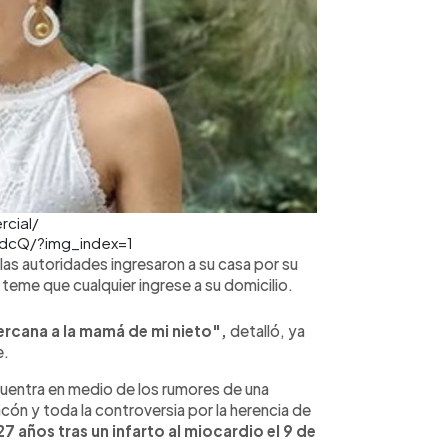
rcial/
dcQ/?img_index=1
as autoridades ingresaron a su casa por su
teme que cualquier ingrese a su domicilio.
ercana a la mamá de mi nieto",
detalló, ya
e.
ncuentra en medio de los rumores de una
ón y toda la controversia por la herencia de
 27 años tras un infarto al miocardio el 9 de