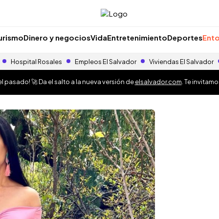
urismo
Dinero y negocios
Vida
Entretenimiento
Deportes
Ento
Hospital Rosales
Empleos El Salvador
Viviendas El Salvador
 pasado! 🚀 Da el salto a la nueva versión de
elsalvador.com
. Te invitam