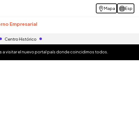
Mapa
Esp
rno Empresarial
Centro Histórico
os a visitar el nuevo portal país donde coincidimos todos.