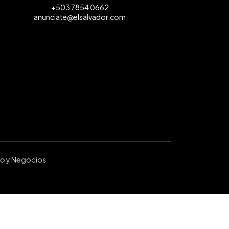
+503 7854 0662
anunciate@elsalvador.com
ro y Negocios