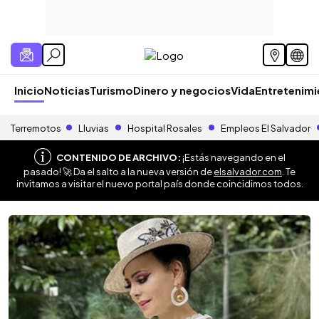
Inicio
Noticias
Turismo
Dinero y negocios
Vida
Entretenim
Terremotos
Lluvias
Hospital Rosales
Empleos El Salvador
CONTENIDO DE ARCHIVO:
¡Estás navegando en el
pasado! 🚀 Da el salto a la nueva versión de
elsalvador.com
. Te
invitamos a visitar el nuevo portal país donde coincidimos todos.