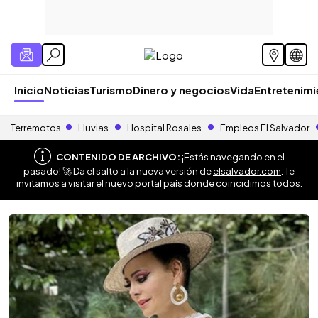
Inicio
Noticias
Turismo
Dinero y negocios
Vida
Entretenim
Terremotos
Lluvias
Hospital Rosales
Empleos El Salvador
CONTENIDO DE ARCHIVO:
¡Estás navegando en el
pasado! 🚀 Da el salto a la nueva versión de
elsalvador.com
. Te
invitamos a visitar el nuevo portal país donde coincidimos todos.