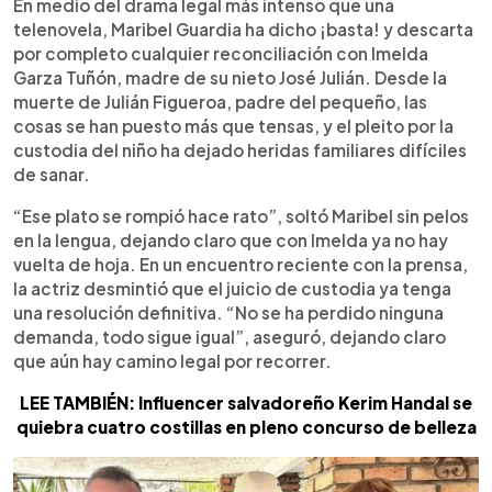
Escuchar artículo
En medio del drama legal más intenso que una
telenovela, Maribel Guardia ha dicho ¡basta! y descarta
por completo cualquier reconciliación con Imelda
Garza Tuñón, madre de su nieto José Julián. Desde la
muerte de Julián Figueroa, padre del pequeño, las
cosas se han puesto más que tensas, y el pleito por la
custodia del niño ha dejado heridas familiares difíciles
de sanar.
“Ese plato se rompió hace rato”, soltó Maribel sin pelos
en la lengua, dejando claro que con Imelda ya no hay
vuelta de hoja. En un encuentro reciente con la prensa,
la actriz desmintió que el juicio de custodia ya tenga
una resolución definitiva. “No se ha perdido ninguna
demanda, todo sigue igual”, aseguró, dejando claro
que aún hay camino legal por recorrer.
LEE TAMBIÉN: Influencer salvadoreño Kerim Handal se
quiebra cuatro costillas en pleno concurso de belleza