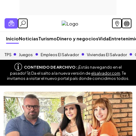
Inicio
Noticias
Turismo
Dinero y negocios
Vida
Entretenim
TPS
Juegos
Empleos El Salvador
Viviendas El Salvador
CONTENIDO DE ARCHIVO:
¡Estás navegando en el
pasado! 🚀 Da el salto a la nueva versión de
elsalvador.com
. Te
invitamos a visitar el nuevo portal país donde coincidimos todos.