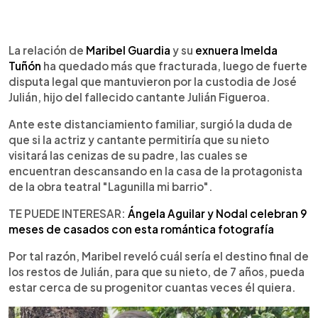
0:00
►
Escuchar artículo
La relación de
Maribel Guardia
y su
exnuera Imelda
Tuñón
ha quedado más que fracturada, luego de fuerte
disputa legal que mantuvieron por la custodia de José
Julián, hijo del fallecido cantante Julián Figueroa.
Ante este distanciamiento familiar, surgió la duda de
que si la actriz y cantante permitiría que su nieto
visitará las cenizas de su padre, las cuales se
encuentran descansando en la casa de la protagonista
de la obra teatral "Lagunilla mi barrio".
TE PUEDE INTERESAR:
Ángela Aguilar y Nodal celebran 9
meses de casados con esta romántica fotografía
Por tal razón, Maribel reveló cuál sería el destino final de
los restos de Julián, para que su nieto, de 7 años, pueda
estar cerca de su progenitor cuantas veces él quiera.