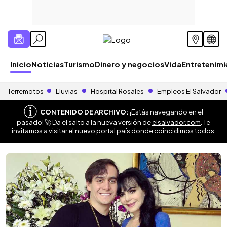
Inicio
Noticias
Turismo
Dinero y negocios
Vida
Entretenim
Terremotos
Lluvias
Hospital Rosales
Empleos El Salvador
CONTENIDO DE ARCHIVO:
¡Estás navegando en el
pasado! 🚀 Da el salto a la nueva versión de
elsalvador.com
. Te
invitamos a visitar el nuevo portal país donde coincidimos todos.