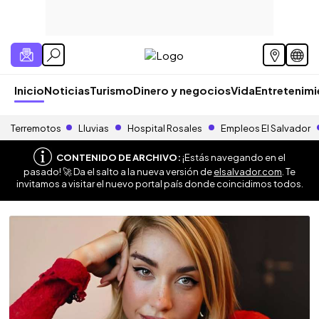
Inicio
Noticias
Turismo
Dinero y negocios
Vida
Entretenim
Terremotos
Lluvias
Hospital Rosales
Empleos El Salvador
CONTENIDO DE ARCHIVO:
¡Estás navegando en el
pasado! 🚀 Da el salto a la nueva versión de
elsalvador.com
. Te
invitamos a visitar el nuevo portal país donde coincidimos todos.