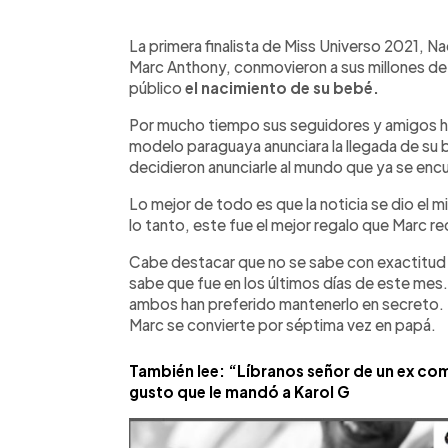
0:00
Facebook
Twitter
►
Escuchar artículo
La primera finalista de Miss Universo 2021, Na
Marc Anthony, conmovieron a sus millones de 
público
el nacimiento de su bebé.
Por mucho tiempo sus seguidores y amigos h
modelo paraguaya anunciara la llegada de su
decidieron anunciarle al mundo que ya se enc
Lo mejor de todo es que la noticia se dio el m
lo tanto, este fue el mejor regalo que Marc re
Cabe destacar que no se sabe con exactitud c
sabe que fue en los últimos días de este mes
ambos han preferido mantenerlo en secreto. 
Marc se convierte por séptima vez en papá.
También lee: “Líbranos señor de un ex com
gusto que le mandó a Karol G