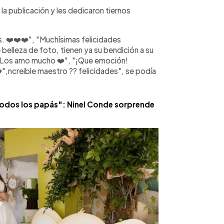
 publicación y les dedicaron tiernos
. ❤️❤️❤️", "Muchísimas felicidades
belleza de foto, tienen ya su bendición a su
, "Los amo mucho ❤️", "¡Que emoción!
️",ncreible maestro ?? felicidades", se podía
 todos los papás": Ninel Conde sorprende