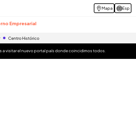
Mapa
Esp
rno Empresarial
r
Centro Histórico
os a visitar el nuevo portal país donde coincidimos todos.