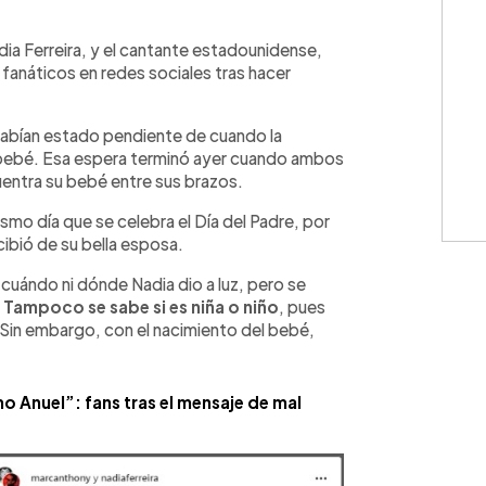
WhatsApp
Copiar link
dia Ferreira, y el cantante estadounidense,
fanáticos en redes sociales tras hacer
abían estado pendiente de cuando la
 bebé. Esa espera terminó ayer cuando ambos
uentra su bebé entre sus brazos.
ismo día que se celebra el Día del Padre, por
cibió de su bella esposa.
uándo ni dónde Nadia dio a luz, pero se
.
Tampoco se sabe si es niña o niño
, pues
Sin embargo, con el nacimiento del bebé,
o Anuel”: fans tras el mensaje de mal