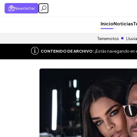
Newsletter
Inicio
Noticias
T
Terremotos
Lluvi
CONTENIDO DE ARCHIVO:
¡Estás navegando en el