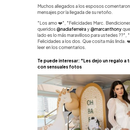
Muchos allegados a los esposos comentaron la
mensajes por la llegada de su retoño.
"Los amo ❤️", "Felicidades Marc. Bendiciones
queridos
@nadiaferreira
y
@marcanthony
que 
lado es lo más maravilloso para ustedes ??"
Felicidades a los dos. Que cosita más linda. ❤
leer en los comentarios.
Te puede interesar: "Les dejo un regalo a
con sensuales fotos