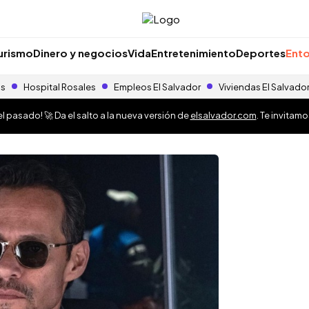
urismo
Dinero y negocios
Vida
Entretenimiento
Deportes
Ento
as
Hospital Rosales
Empleos El Salvador
Viviendas El Salvado
 pasado! 🚀 Da el salto a la nueva versión de
elsalvador.com
. Te invitam