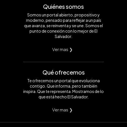
Quiénes somos
Somos un portal abierto, propositivo y
moderno, pensado para reflejar a un país
que avanza, se reinventa y se une. Somos el
punto de conexión con lo mejor de El
Salvador.
Ver mas ❯
Qué ofrecemos
Te ofrecemos un portal que evoluciona
contigo. Que informa, pero también
inspira. Que te representa. Mostramos de lo
que está hecho El Salvador.
Ver mas ❯