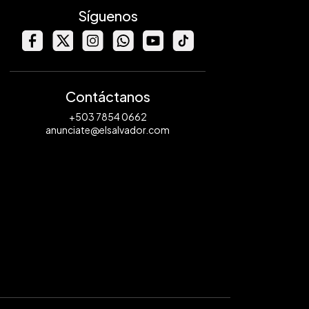
Síguenos
Contáctanos
+503 7854 0662
anunciate@elsalvador.com