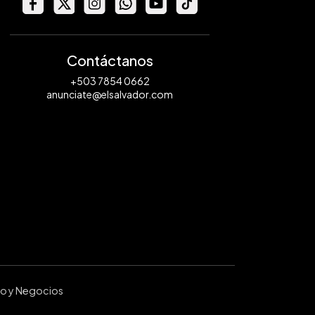
Contáctanos
+503 7854 0662
anunciate@elsalvador.com
ro y Negocios