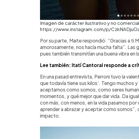
Imagen de carácter ilustrativo y no comercial
https://www.instagram.com/p/CzkNADjuOa
Por su parte, Maite respondió: “Gracias a ti M
amorosamente, nos hacía mucha falta”. Las 
pues también transmitían una buena vibra en l
Lee también: Itatí Cantoral responde a cr
En una pasad entrevista, Perroni tuvo la valent
que todavía tiene sus kilos’. Tengo muchos y 
aceptarnos como somos, como seres humano
momentos, y qué mejor que dar vida. Da igua
con más, con menos, en la vida pasamos por 
aprender a abrazar y aceptar como somos”, d
impacto.