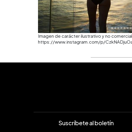
Imagen de carácter ilustrativo y no comercial
https://www.instagram.com/p/CzkNADjuOa
Suscríbete al boletín