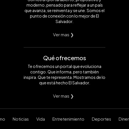
moderno, pensado para reflejar a un país
que avanza, se reinventa y se une. Somos el
punto de conexión con lo mejor de El
Salvador.
Ver mas ❯
Qué ofrecemos
Te ofrecemos un portal que evoluciona
contigo. Que informa, pero también
inspira. Que te representa. Mostramos de lo
que está hecho El Salvador.
Ver mas ❯
smo
Noticias
Vida
Entretenimiento
Deportes
Dine