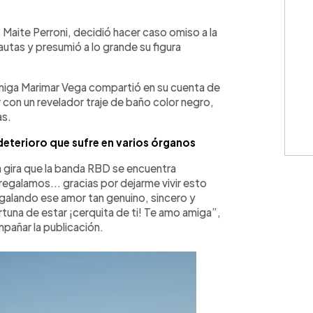
WhatsApp
Copiar link
Maite Perroni, decidió hacer caso omiso a la
nautas y presumió a lo grande su figura
amiga Marimar Vega compartió en su cuenta de
 con un revelador traje de baño color negro,
as.
 deterioro que sufre en varios órganos
 gira que la banda RBD se encuentra
regalamos... gracias por dejarme vivir esto
egalando ese amor tan genuino, sincero y
tuna de estar ¡cerquita de ti! Te amo amiga”,
pañar la publicación.