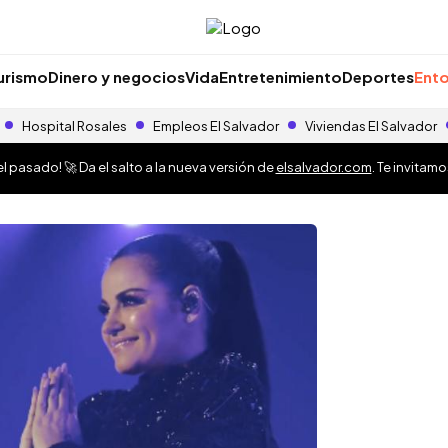
urismo
Dinero y negocios
Vida
Entretenimiento
Deportes
Ento
Hospital Rosales
Empleos El Salvador
Viviendas El Salvador
 pasado! 🚀 Da el salto a la nueva versión de
elsalvador.com
. Te invitam