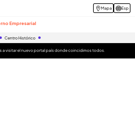
Mapa
Esp
rno Empresarial
Centro Histórico
os a visitar el nuevo portal país donde coincidimos todos.