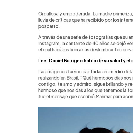
0:00
Facebook
Twitter
►
Escuchar artículo
Orgullosa y empoderada. La madre primeriza, 
lluvia de críticas que ha recibido por los inter
posparto.
A través de una serie de fotografías que su 
Instagram, la cantante de 40 años se dejó ver
el cual hacía justicia a sus deslumbrantes curv
Lee: Daniel Bisogno habla de su salud y el
Las imágenes fueron captadas en medio de la
realizando en Brasil. “Qué hermosos días nos 
contigo, te amo y admiro, sigue brillando y r
hermoso que nos das a los que tenemos la for
fue el mensaje que escribió Marimar para acom