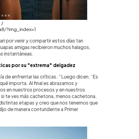
 /
8/?img_index=1
ari por venir y compartir estos días tan
guapas amigas recibieron muchos halagos,
as instantáneas.
íticas por su "extrema" delgadez
ía de enfrentar las críticas. “Luego dicen: ‘Es
qué importa. Al final es abrazarnos y
s en nuestros procesos y en nuestros
l si te ves más cachetona, menos cachetona,
distintas etapas y creo que nos tenemos que
ijo de manera contundente a Primer