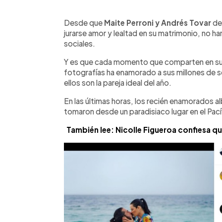
0:00
Facebook
Twitter
►
Escuchar artículo
Desde que
Maite Perroni y Andrés Tovar
de
jurarse amor y lealtad en su matrimonio, no ha
sociales.
Y es que cada momento que comparten en sus 
fotografías ha enamorado a sus millones de s
ellos son la pareja ideal del año.
En las últimas horas, los recién enamorados a
tomaron desde un paradisiaco lugar en el Pací
También lee: Nicolle Figueroa confiesa q