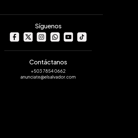
Síguenos
Contáctanos
+503 7854 0662
anunciate@elsalvador.com