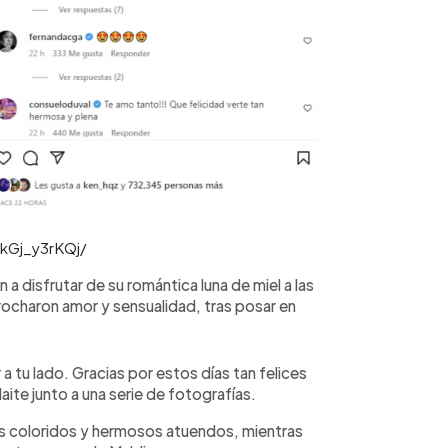
kGj_y3rKQj/
n a disfrutar de su romántica luna de miel a las
ocharon amor y sensualidad, tras posar en
a tu lado. Gracias por estos días tan felices
Maite junto a una serie de fotografías.
os coloridos y hermosos atuendos, mientras