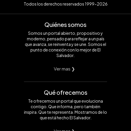
Todos los derechos reservados 1999-2026
Quiénes somos
Somos un portal abierto, propositivo y
moderno, pensado para reflejar a un país
que avanza, se reinventa y se une. Somos el
punto de conexión con lo mejor de El
Salvador.
Ver mas ❯
Qué ofrecemos
Te ofrecemos un portal que evoluciona
contigo. Que informa, pero también
inspira. Que te representa. Mostramos de lo
que está hecho El Salvador.
Ver mas ❯