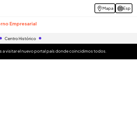
Mapa
Esp
rno Empresarial
Centro Histórico
os a visitar el nuevo portal país donde coincidimos todos.