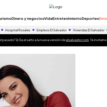
urismo
Dinero y negocios
Vida
Entretenimiento
Deportes
Ento
Hospital Rosales
Empleos El Salvador
Viviendas El Salvador
 pasado! 🚀 Da el salto a la nueva versión de
elsalvador.com
. Te invitam