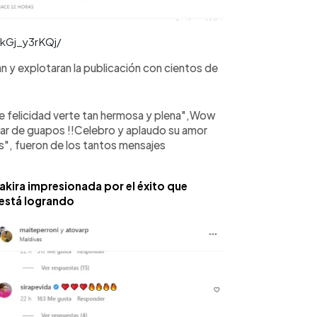
kGj_y3rKQj/
n y explotaran la publicación con cientos de
ue felicidad verte tan hermosa y plena",Wow
, "Par de guapos !!Celebro y aplaudo su amor
os", fueron de los tantos mensajes
akira impresionada por el éxito que
está logrando