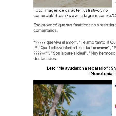
Foto: imagen de carácter ilustrativo y no
comercial/https://www.instagram.com/p/C
Eso provocó que sus fanáticos no s resistiera
comentarios.
"????? que viva el amor", "Te amo tanto!!! Q
!!!!! Que belleza infinita felicidad ❤️❤️❤️❤️"
????♾️?", "Son la pareja ideal", "Muy hermos
destacados.
Lee: “Me ayudaron a repararlo”: Sh
“Monotonía” 