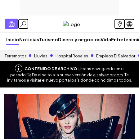
Inicio
Noticias
Turismo
Dinero y negocios
Vida
Entretenim
Terremotos
Lluvias
Hospital Rosales
Empleos El Salvador
CONTENIDO DE ARCHIVO:
¡Estás navegando en el
pasado! 🚀 Da el salto a la nueva versión de
elsalvador.com
. Te
invitamos a visitar el nuevo portal país donde coincidimos todos.