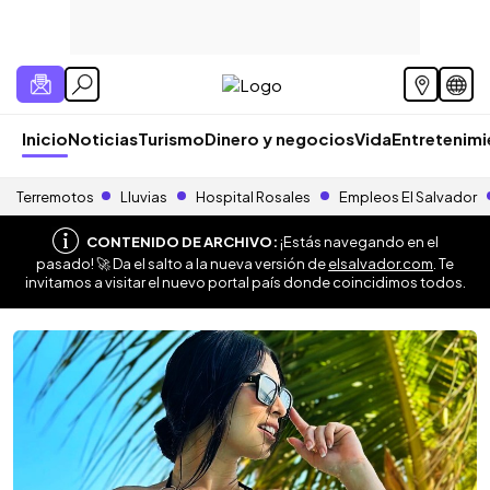
Inicio
Noticias
Turismo
Dinero y negocios
Vida
Entretenim
Terremotos
Lluvias
Hospital Rosales
Empleos El Salvador
CONTENIDO DE ARCHIVO:
¡Estás navegando en el
pasado! 🚀 Da el salto a la nueva versión de
elsalvador.com
. Te
invitamos a visitar el nuevo portal país donde coincidimos todos.