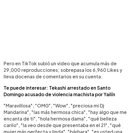
Pero en TikTok subió un video que acumula más de
29,000 reproducciones; sobrepasa los 6,960 Likes y
lleva docenas de comentarios en su cuenta.
Te puede interesar: Tekashi arrestado en Santo
Domingo acusado de violencia machista por Yailín
"Maravillosa", "OMG", "Wow", "preciosa mi Dj
Mandarina", "las más hermosa chica", "hay algo que me
encanta de ti", "hola hermosa dama", "qué belleza
carilo", "la veo desde que presentaba en el 21", "qué
mujer más perfecta y linda", "bárbara", "es usted una