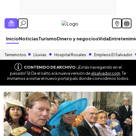
Inicio
Noticias
Turismo
Dinero y negocios
Vida
Entretenim
Terremotos
Lluvias
Hospital Rosales
Empleos El Salvador
CONTENIDO DE ARCHIVO:
¡Estás navegando en el
pasado! 🚀 Da el salto a la nueva versión de
elsalvador.com
. Te
invitamos a visitar el nuevo portal país donde coincidimos todos.