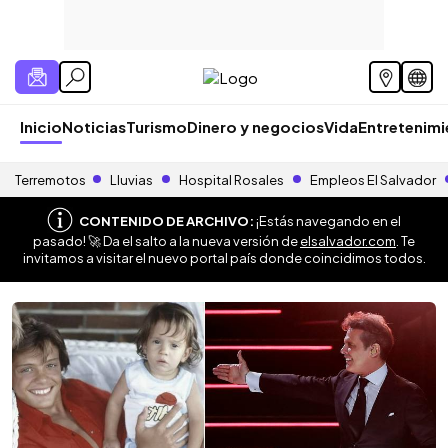
Inicio
Noticias
Turismo
Dinero y negocios
Vida
Entretenim
Terremotos
Lluvias
Hospital Rosales
Empleos El Salvador
CONTENIDO DE ARCHIVO:
¡Estás navegando en el
pasado! 🚀 Da el salto a la nueva versión de
elsalvador.com
. Te
invitamos a visitar el nuevo portal país donde coincidimos todos.