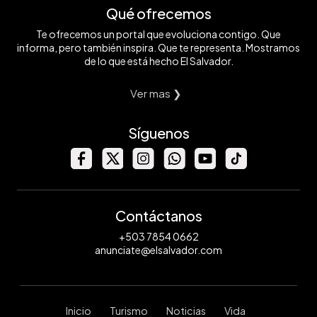
Qué ofrecemos
Te ofrecemos un portal que evoluciona contigo. Que
informa, pero también inspira. Que te representa. Mostramos
de lo que está hecho El Salvador.
Ver mas ❯
Síguenos
Contáctanos
+503 7854 0662
anunciate@elsalvador.com
Inicio
Turismo
Noticias
Vida